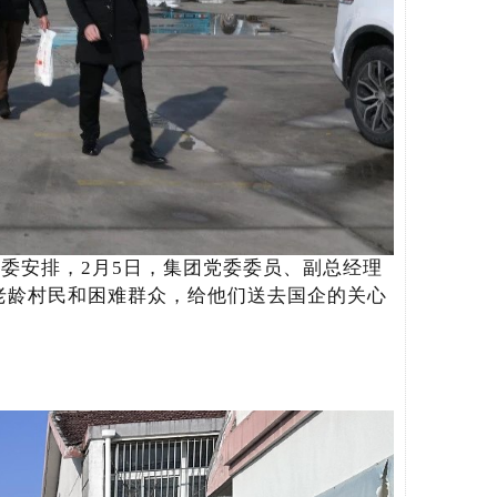
安排，2月5日，集团党委委员、副总经理
老龄村民和困难群众，给他们送去国企的关心