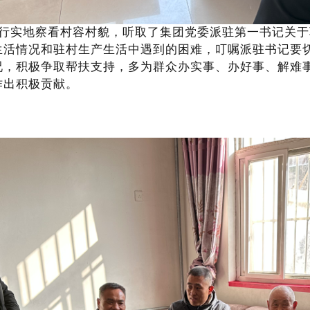
行实地察看村容村貌，听取了集团党委派驻第一书记关于
生活情况和驻村生产生活中遇到的困难，叮嘱派驻书记要
况，积极争取帮扶支持，多为群众办实事、办好事、解难
作出积极贡献。