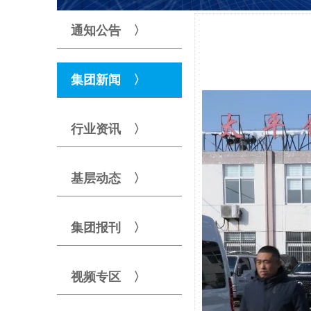
通知公告 〉
集团新闻 〉
行业资讯 〉
基层动态 〉
集团报刊 〉
视频专区 〉