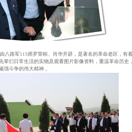
八路军115师罗荣桓、肖华开辟，是著名的革命老区，有
先辈们日常生活的实物及观看图片影像资料，重温革命历史
顽强斗争的伟大精神
。