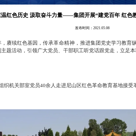
重温红色历史 汲取奋斗力量——集团开展“建党百年 红色
发布时间：2021.05.08
年，赓续红色基因，
传承革命精神，
推进集团党史学习教育纵
列主题活动，引领广大党员、干部职工听党话跟党走，
立足本
委组织机关部室党员40余人走进尼山区红色革命教育基地接受