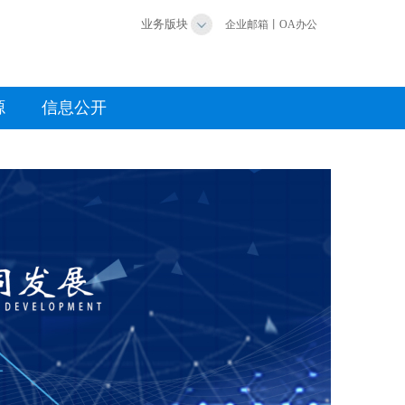
业务版块
企业邮箱
丨
OA办公
源
信息公开