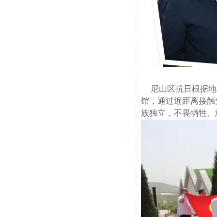
尼山区抗日根据地由
馆，通过近距离接触
族独
立
，不畏牺牲、