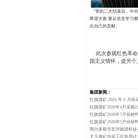
“党的二大结束后，中共中
希望大家
要从党史学习
出自己的贡献。
此次参观红色革命教
国主义情怀，提升个
集团新闻：
红旗煤矿 2026 年 6
红旗煤矿2026年4月采
红旗煤矿2026年7月份
红旗煤矿2026年5月份
鄂尔多斯市宏河能源科技
文玉煤矿综采工区急用计